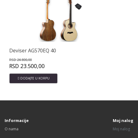
Deviser AG570EQ 40
Dev
RSD
24.800,00
RSD
RSD
23.500,00
RS
DODAJTE U KORPU
Informacije
Moj nalog
O nama
Moj nalog