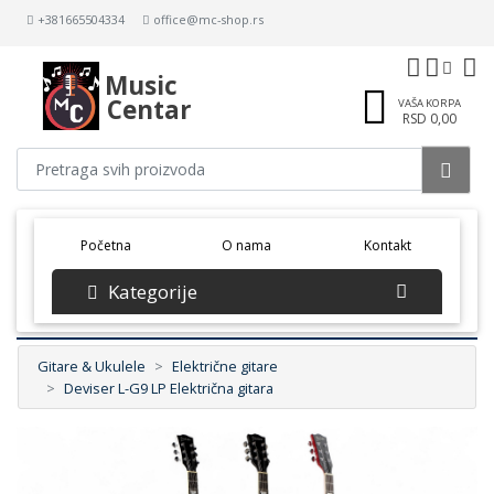
+381665504334
office@mc-shop.rs
Music
Centar
VAŠA KORPA
RSD 0,00
(current)
Početna
O nama
Kontakt
Kategorije
Gitare & Ukulele
Električne gitare
Deviser L-G9 LP Električna gitara