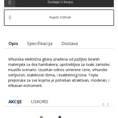
Dodajte U Korpu
Kupite Odmah
Opis
Specifikacija
Dostava
Vrhunska električna gitara izrađena od pažljivo biranih
materijala sa dva hambakera, upotrebljiva za svaki zamislivi
muzički scenario. Izuzetan odnos umerene cene, vrhunske
svirljivosti, stabilnosti štima, i kvalitetnog tona. Topla
preporuka za sve kojima je potreban atraktivan, moderan, i
efikasan instrument.
AKCIJE
USKORO