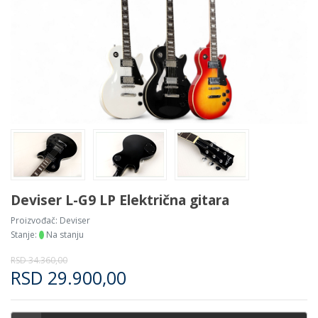
Deviser L-G9 LP Električna gitara
Proizvođač:
Deviser
Stanje:
Na stanju
RSD
34.360,00
RSD
29.900,00